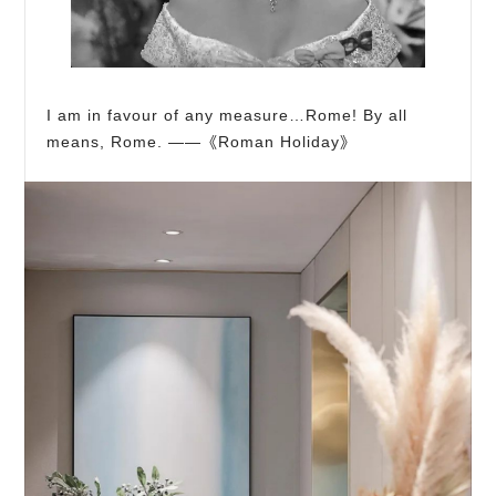
I am in favour of any measure…Rome! By all
means, Rome. ——《Roman Holiday》