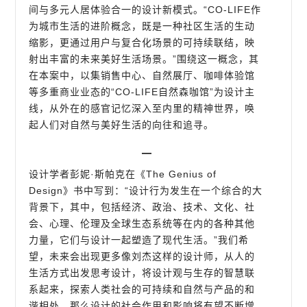
间与多元人居体验合一的设计新模式。“CO-LIFE作
为城市生活的进阶概念，既是一种社区生活的生动
缩影，更通过用户与复合化场景的可持续联结，映
射出丰富的未来美好生活场景。”围绕这一概念，其
在本案中，以集销售中心、自然展厅、咖啡体验馆
等多重商业业态的“CO-LIFE自然森咖馆”为设计主
线，从外在的感官记忆深入至内里的精神世界，唤
起人们对自然与美好生活的向往和追寻。
▔
设计学者彭妮·斯帕克在《The Genius of
Design》书中写到：“设计行为发生在一个综合的大
背景下，其中，包括经济、政治、技术、文化、社
会、心理、伦理及全球生态系统等在内的各种其他
力量，它们与设计一起塑造了现代生活。”我们希
望，未来会出现更多像刘杰这样的设计师，从人的
生活方式出发思考设计，将设计观与生存的智慧联
系起来，探索人类社会的可持续和自然与产品的和
谐相处，那么设计的社会作用和影响将有望不断增