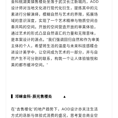
金科桃湖美镇售楼处坐落于武汉长江新城内，AOD
设计师对当地文化进行现代化衍生，提炼其中的元
素进行分解演绎，模糊自然与艺术的界限，拓展场
域的意识深度，实现了一个艺术精神与物质空间合
奏共鸣的空间。开放的空间营造开放的审美体验，
通过艺术的形式凸显自然语汇的力量和无限意味，
是本案设计的源点。“我们强调回归自然和作为审美
主体的个人，希望将生活的温度与未来科技感糅合
进设计美学中，让空间成为艺术的一部分，并与自
然产生不可分割的联系，构筑一个让人体验愉悦和
美的都市缓冲空间。”
▍邛崃金科·辰光售楼处 ▲
在“去售楼化”的地产趋势下，AOD设计亦关注生活
方式的迭新与体验式消费的盛况，思考复合商业空