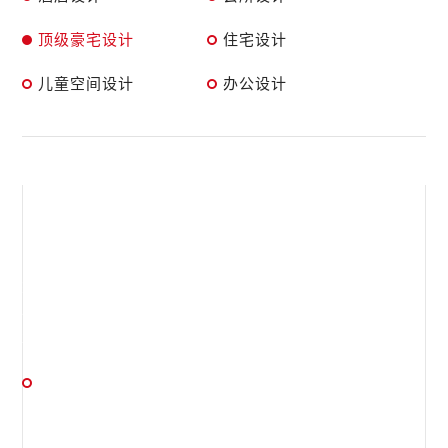
顶级豪宅设计
住宅设计
儿童空间设计
办公设计
红谷滩滨江一号
优化布局，理性分析，更紧凑的整体布局、更规整的边界提高户
型的整体使用效率
建筑设计 / 室内设计 / 软装设计